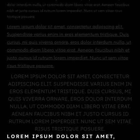
dolor interdum nulla, ut commodo diam libero vitae erat. Aenean faucibus
nibh et justo cursus id rutrum lorem imperdiet. Nunc ut sem vitae risus
tristique posuere.
Lorem ipsum dolor sit amet, consectetur adipiscing elit.
Suspendisse varius enim in eros elementum tristique. Duis
cursus, mi quis viverra ornare, eros dolor interdum nulla, ut
commodo diam libero vitae erat. Aenean faucibus nibh et
justo cursus id rutrum lorem imperdiet. Nunc ut sem vitae
risus tristique posuere.
LOREM IPSUM DOLOR SIT AMET, CONSECTETUR
ADIPISCING ELIT. SUSPENDISSE VARIUS ENIM IN
EROS ELEMENTUM TRISTIQUE. DUIS CURSUS, MI
QUIS VIVERRA ORNARE, EROS DOLOR INTERDUM
NULLA, UT COMMODO DIAM LIBERO VITAE ERAT.
AENEAN FAUCIBUS NIBH ET JUSTO CURSUS ID
RUTRUM LOREM IMPERDIET. NUNC UT SEM VITAE
RISUS TRISTIQUE POSUERE.
LOREM IPSUM DOLOR SIT AMET,