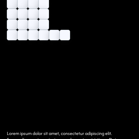
Lorem ipsum dolor sit amet, consectetur adipiscing elit.
Suspendisse varius enim in eros elementum tristique. Duis cursus,
mi quis viverra ornare, eros dolor interdum nulla, ut commodo
diam libero vitae erat. Aenean faucibus nibh et justo cursus id
rutrum lorem imperdiet. Nunc ut sem vitae risus tristique
posuere.
Lorem ipsum dolor sit amet, consectetur adipiscing elit.